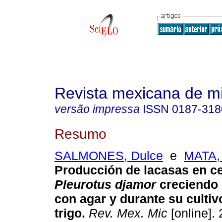
Revista mexicana de m
versão impressa
ISSN
0187-318
Resumo
SALMONES, Dulce
e
MATA,
Producción de lacasas en c
Pleurotus djamor
creciendo
con agar y durante su cultiv
trigo
.
Rev. Mex. Mic
[online]. 