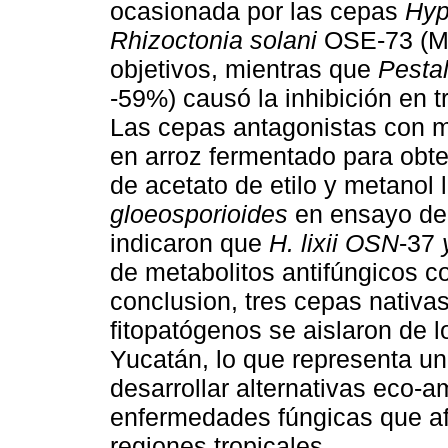
ocasionada por las cepas
Hyp
Rhizoctonia solani
OSE-73 (MC
objetivos, mientras que
Pestal
-59%) causó la inhibición en 
Las cepas antagonistas con m
en arroz fermentado para obte
de acetato de etilo y metanol 
gloeosporioides
en ensayo de 
indicaron que
H. lixii OSN
-37
de metabolitos antifúngicos 
conclusion, tres cepas nativa
fitopatógenos se aislaron de 
Yucatán, lo que representa un
desarrollar alternativas eco-a
enfermedades fúngicas que afe
regiones tropicales.