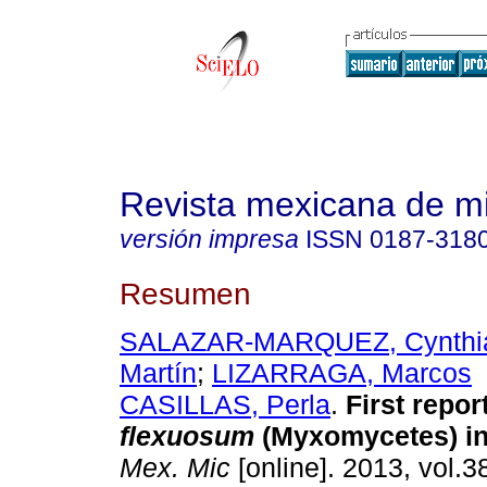
Revista mexicana de m
versión impresa
ISSN
0187-318
Resumen
SALAZAR-MARQUEZ, Cynthi
Martín
;
LIZARRAGA, Marcos
CASILLAS, Perla
.
First repor
flexuosum
(Myxomycetes) i
Mex. Mic
[online]. 2013, vol.3