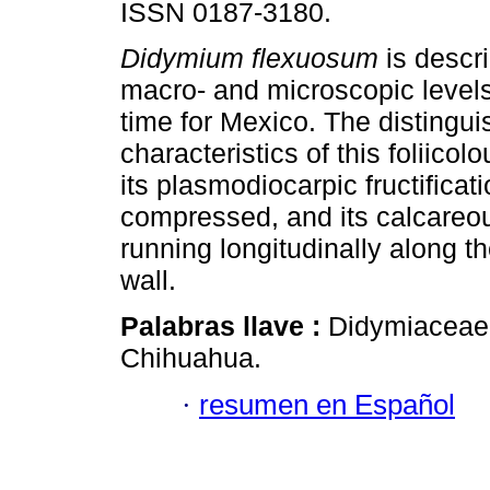
ISSN 0187-3180.
Didymium flexuosum
is descri
macro- and microscopic levels f
time for Mexico. The distingui
characteristics of this foliicol
its plasmodiocarpic fructificati
compressed, and its calcareo
running longitudinally along the 
wall.
Palabras llave :
Didymiaceae;
Chihuahua.
·
resumen en Español