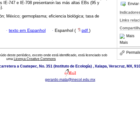
s IE-747 e IE-708 presentaron las más altas EBs (95 y
Enviar 
).
Indicadore
n; México; germoplasma; eficiencia biológica; tasa de
Links rela
Compartilh
·
texto em Espanhol
·
Espanhol (
pdf
)
Mais
Mais
Permali
údo deste periódico, exceto onde está identificado, está licenciado sob
uma
Licença Creative Commons
arretera a Coatepec, No. 351 (Instituto de Ecología) , Xalapa, Veracruz, MX, 9
gerardo.mata@inecol.edu.mx