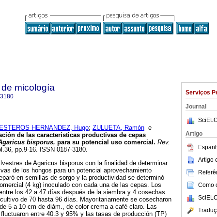
 de micología
Serviços P
-3180
Journal
SciELO
ESTEROS HERNANDEZ, Hugo
;
ZULUETA, Ramón
e
Artigo
ción de las características productivas de cepas
Agaricus bisporus,
para su potencial uso comercial
.
Rev.
Espanh
ol.36, pp.9-16. ISSN 0187-3180.
Artigo
lvestres de Agaricus bisporus con la finalidad de determinar
tivas de los hongos para un potencial aprovechamiento
Referên
reparó en semillas de sorgo y la productividad se determinó
mercial (4 kg) inoculado con cada una de las cepas. Los
Como ci
entre los 42 a 47 días después de la siembra y 4 cosechas
SciELO
 cultivo de 70 hasta 96 días. Mayoritariamente se cosecharon
s de 5 a 10 cm de diám., de color crema a café claro. Las
Traduç
) fluctuaron entre 40.3 y 95% y las tasas de producción (TP)