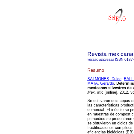
Revista mexicana
versão impressa
ISSN
0187
Resumo
SALMONES, Dulce
;
BALL
MATA, Gerardo
.
Determina
mexicanas silvestres de
Mex. Mic
[online]. 2012, v
Se cultivaron seis cepas si
las características produc
comercial. El inóculo se p
en muestras de compost co
primordios se presentaron 
se obtuvieron en ciclos de
fructificaciones con pileo
eficiencias biológicas (EB