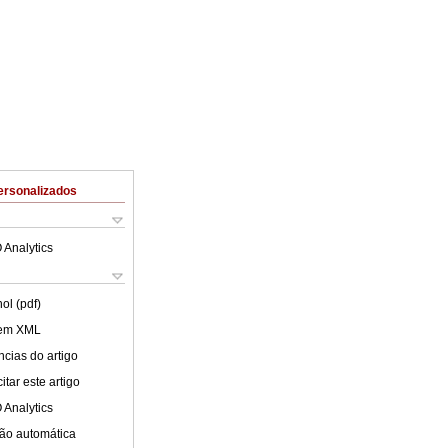
ersonalizados
 Analytics
ol (pdf)
 em XML
cias do artigo
tar este artigo
 Analytics
ão automática