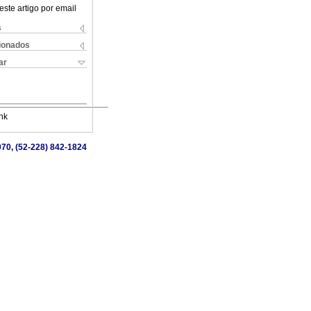
este artigo por email
s
cionados
ar
nk
1070, (52-228) 842-1824