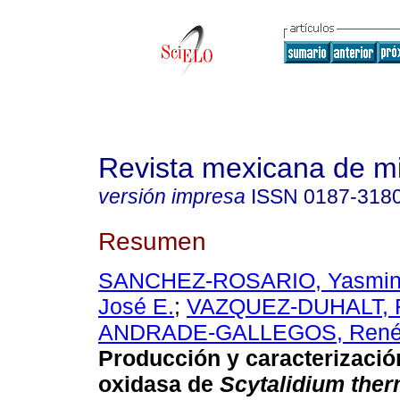
Revista mexicana de m
versión impresa
ISSN
0187-318
Resumen
SANCHEZ-ROSARIO, Yasmi
José E.
;
VAZQUEZ-DUHALT, R
ANDRADE-GALLEGOS, René
Producción y caracterización
oxidasa de
Scytalidium the