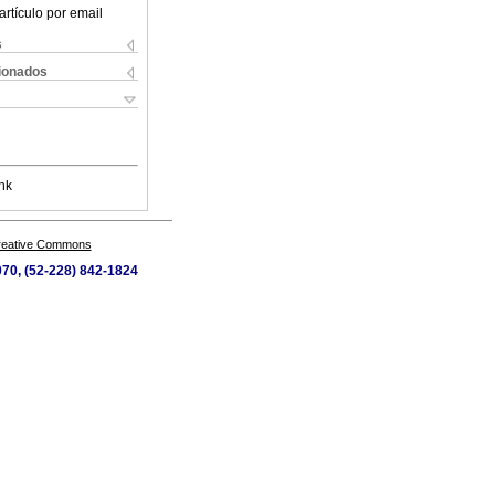
artículo por email
s
cionados
nk
Creative Commons
1070, (52-228) 842-1824