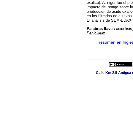
oxálico). A. niger fue el p
impacto del hongo sobre lo
producción de acido oxálic
en los filtrados de cultivo
El análisis de SEM-EDAX c
Palabras llave :
acidólisis
Penicillium
.
·
resumen en Inglé
Calle Km 2.5 Antigua c