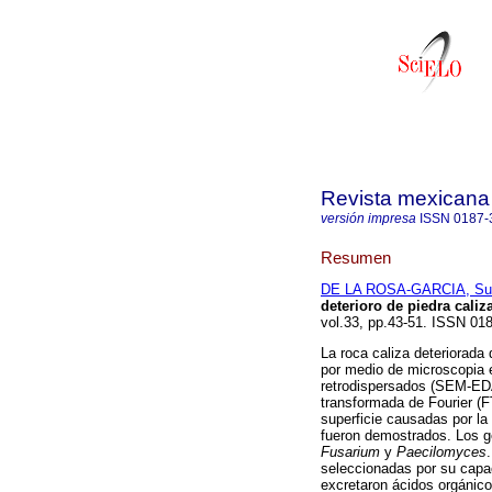
Revista mexicana
versión impresa
ISSN
0187-
Resumen
DE LA ROSA-GARCIA, Sus
deterioro de piedra cal
vol.33, pp.43-51. ISSN 01
La roca caliza deteriorad
por medio de microscopia e
retrodispersados (SEM-EDA
transformada de Fourier (F
superficie causadas por la
fueron demostrados. Los 
Fusarium
y
Paecilomyces
seleccionadas por su capa
excretaron ácidos orgánico