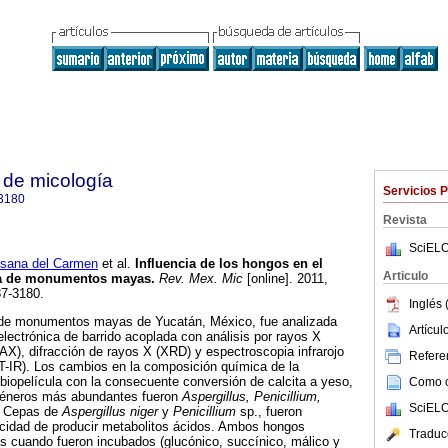
 de micología
Servicios 
3180
Revista
SciELO
ana del Carmen
et al.
Influencia de los hongos en el
Articulo
iza de monumentos mayas
.
Rev. Mex. Mic
[online]. 2011,
87-3180.
Inglés 
a de monumentos mayas de Yucatán, México, fue analizada
Artícu
lectrónica de barrido acoplada con análisis por rayos X
X), difracción de rayos X (XRD) y espectroscopia infrarojo
Referen
T-IR). Los cambios en la composición química de la
 biopelícula con la consecuente conversión de calcita a yeso,
Como ci
géneros más abundantes fueron
Aspergillus, Penicillium,
SciELO
. Cepas de
Aspergillus niger
y
Penicillium
sp., fueron
cidad de producir metabolitos ácidos. Ambos hongos
Traduc
s cuando fueron incubados (glucónico, succínico, málico y