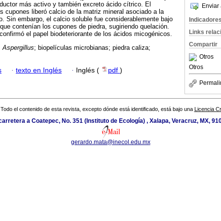
roductor más activo y también excreto ácido cítrico. El
Enviar 
s cupones liberó calcio de la matriz mineral asociado a la
o. Sin embargo, el calcio soluble fue considerablemente bajo
Indicadore
s que contenían los cupones de piedra, sugiriendo quelación.
Links rela
onfirmó el papel biodeteriorante de los ácidos micogénicos.
Compartir
;
Aspergillus
; biopelículas microbianas; piedra caliza;
Otros
Otros
s
·
texto en Inglés
·
Inglés (
pdf
)
Permali
Todo el contenido de esta revista, excepto dónde está identificado, está bajo una
Licencia 
arretera a Coatepec, No. 351 (Instituto de Ecología) , Xalapa, Veracruz, MX, 9
gerardo.mata@inecol.edu.mx