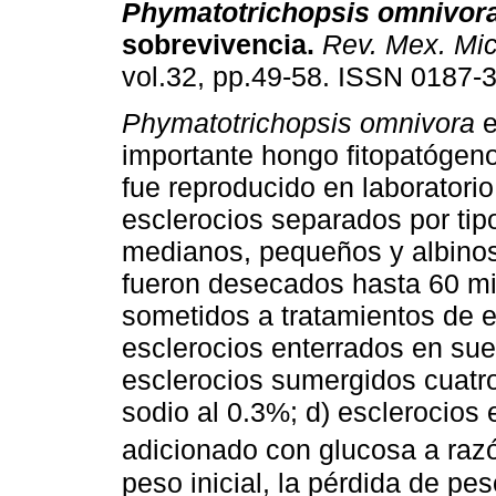
Phymatotrichopsis omnivor
sobrevivencia
.
Rev. Mex. Mi
vol.32, pp.49-58. ISSN 0187-
Phymatotrichopsis
omnivora
e
importante hongo fitopatógeno
fue reproducido en laboratorio
esclerocios separados por tip
medianos, pequeños y albinos.
fueron desecados hasta 60 m
sometidos a tratamientos de es
esclerocios enterrados en su
esclerocios sumergidos cuatro
sodio al 0.3%; d) esclerocios
adicionado con glucosa a raz
peso inicial, la pérdida de pe