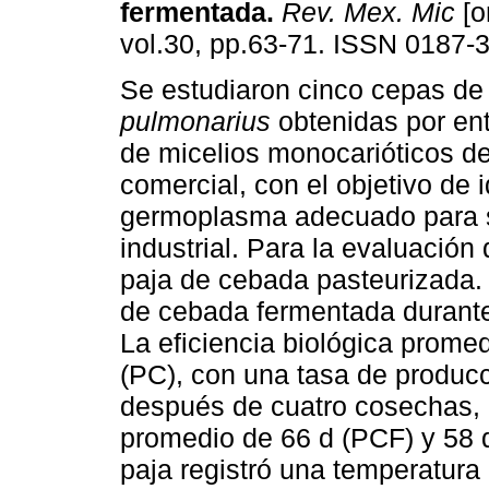
fermentada
.
Rev. Mex. Mic
[o
vol.30, pp.63-71. ISSN 0187-
Se estudiaron cinco cepas d
pulmonarius
obtenidas por en
de micelios monocarióticos d
comercial, con el objetivo de i
germoplasma adecuado para 
industrial. Para la evaluación d
paja de cebada pasteurizada. 
de cebada fermentada durante 
La eficiencia biológica prom
(PC), con una tasa de produc
después de cuatro cosechas, 
promedio de 66 d (PCF) y 58 d
paja registró una temperatura