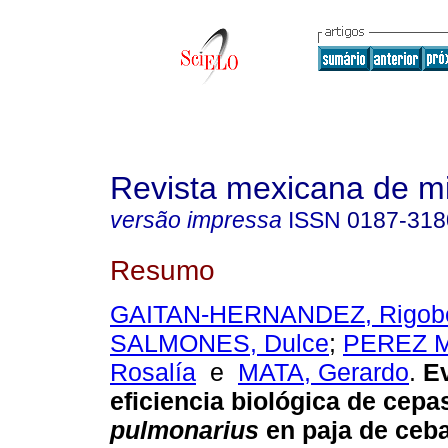
Revista mexicana de m
versão impressa
ISSN
0187-318
Resumo
GAITAN-HERNANDEZ, Rigobe
SALMONES, Dulce
;
PEREZ 
Rosalía
e
MATA, Gerardo
.
Ev
eficiencia biológica de cep
pulmonarius
en paja de ceb