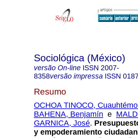
Sociológica (México)
versão On-line
ISSN
2007-
8358
versão impressa
ISSN
018
Resumo
OCHOA TINOCO, Cuauhtémo
BAHENA, Benjamín
e
MAL
GARNICA, José
.
Presupuesto
y empoderamiento ciudadano