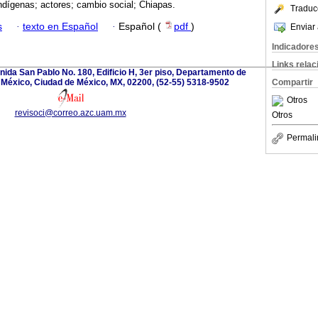
 indígenas; actores; cambio social; Chiapas.
Traduc
s
·
texto en Español
·
Español (
pdf
)
Enviar 
Indicadore
Links rela
ida San Pablo No. 180, Edificio H, 3er piso, Departamento de
 México, Ciudad de México, MX, 02200, (52-55) 5318-9502
Compartir
Otros
revisoci@correo.azc.uam.mx
Otros
Permali