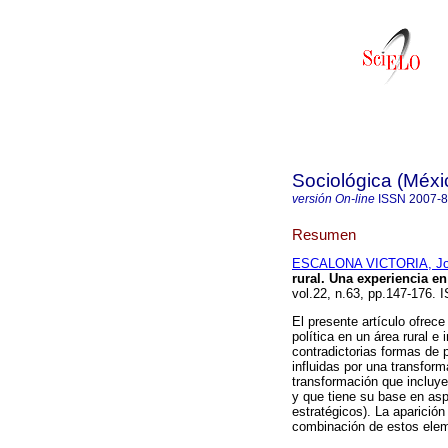
Sociológica (Méxi
versión On-line
ISSN
2007-
Resumen
ESCALONA VICTORIA, Jo
rural. Una experiencia e
vol.22, n.63, pp.147-176.
El presente artículo ofrece
política en un área rural 
contradictorias formas de p
influidas por una transfor
transformación que incluye
y que tiene su base en as
estratégicos). La aparició
combinación de estos ele