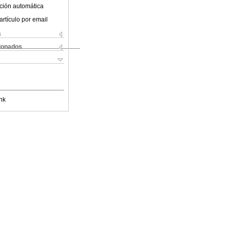
ción automática
artículo por email
s
cionados
nk