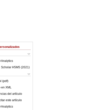
Personalizados
 Analytics
 Scholar H5M5 (
2021
)
l (pdf)
lo en XML
cias del artículo
tar este artículo
 Analytics