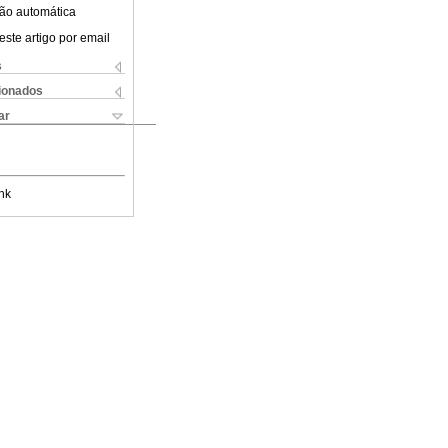
ão automática
este artigo por email
s
cionados
ar
nk