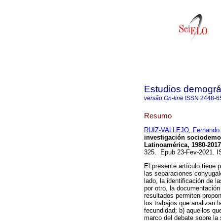
Estudios demográ
versão On-line
ISSN
2448-6
Resumo
RUIZ-VALLEJO, Fernando
investigación sociodemo
Latinoamérica, 1980-2017
325. Epub 23-Fev-2021. 
El presente artículo tiene 
las separaciones conyugale
lado, la identificación de 
por otro, la documentación
resultados permiten propon
los trabajos que analizan 
fecundidad; b) aquellos qu
marco del debate sobre la 