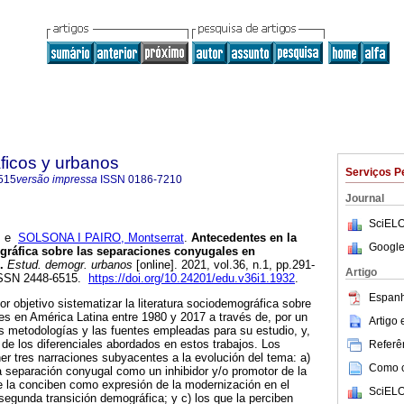
ficos y urbanos
Serviços P
515
versão impressa
ISSN
0186-7210
Journal
SciELO
e
SOLSONA I PAIRO, Montserrat
.
Antecedentes en la
Google
gráfica sobre las separaciones conyugales en
.
Estud. demogr. urbanos
[online]. 2021, vol.36, n.1, pp.291-
Artigo
ISSN 2448-6515.
https://doi.org/10.24201/edu.v36i1.1932
.
Espanh
por objetivo sistematizar la literatura sociodemográfica sobre
s en América Latina entre 1980 y 2017 a través de, por un
Artigo
las metodologías y las fuentes empleadas para su estudio, y,
 de los diferenciales abordados en estos trabajos. Los
Referên
er tres narraciones subyacentes a la evolución del tema: a)
Como ci
la separación conyugal como un inhibidor y/o promotor de la
e la conciben como expresión de la modernización en el
SciELO
segunda transición demográfica; y c) los que la perciben