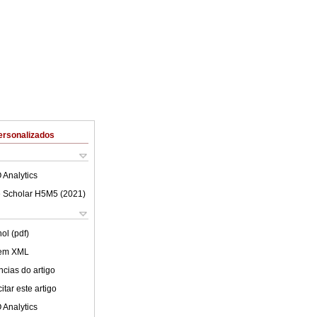
ersonalizados
 Analytics
 Scholar H5M5 (
2021
)
ol (pdf)
 em XML
cias do artigo
tar este artigo
 Analytics