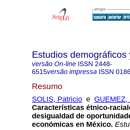
Estudios demográficos
versão On-line
ISSN
2448-
6515
versão impressa
ISSN
018
Resumo
SOLIS, Patricio
e
GUEMEZ, B
Características étnico-racial
desigualdad de oportunidad
económicas en México.
Estu