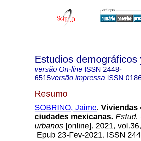
Estudios demográficos
versão On-line
ISSN
2448-
6515
versão impressa
ISSN
018
Resumo
SOBRINO, Jaime
.
Viviendas 
ciudades mexicanas.
Estud.
urbanos
[online]. 2021, vol.36,
Epub 23-Fev-2021. ISSN 244