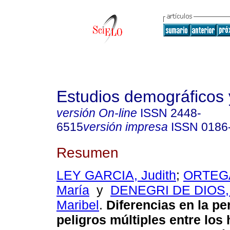
Estudios demográficos
versión On-line
ISSN
2448-
6515
versión impresa
ISSN
0186
Resumen
LEY GARCIA, Judith
;
ORTEGA
María
y
DENEGRI DE DIOS, 
Maribel
.
Diferencias en la pe
peligros múltiples entre los