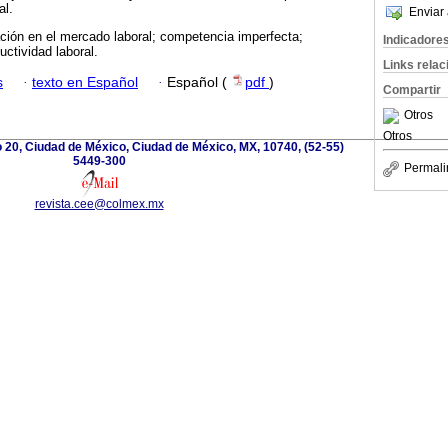
al.
Enviar 
ción en el mercado laboral; competencia imperfecta;
Indicadore
ctividad laboral.
Links rela
s
·
texto en Español
·
Español (
pdf
)
Compartir
Otros
Otros
 20, Ciudad de México, Ciudad de México, MX, 10740, (52-55)
5449-300
Permali
revista.cee@colmex.mx