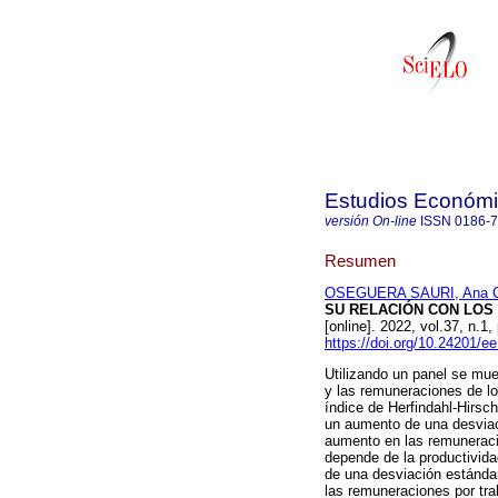
Estudios Económic
versión On-line
ISSN
0186-
Resumen
OSEGUERA SAURI, Ana Cr
SU RELACIÓN CON LOS
[online]. 2022, vol.37, n
https://doi.org/10.24201/e
Utilizando un panel se mues
y las remuneraciones de lo
índice de Herfindahl-Hirsc
un aumento de una desviac
aumento en las remuneraci
depende de la productivida
de una desviación estánda
las remuneraciones por tra