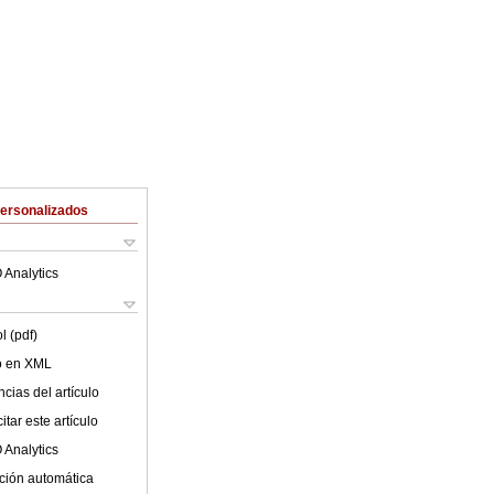
Personalizados
 Analytics
l (pdf)
lo en XML
cias del artículo
tar este artículo
 Analytics
ción automática