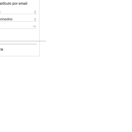
artículo por email
s
cionados
nk