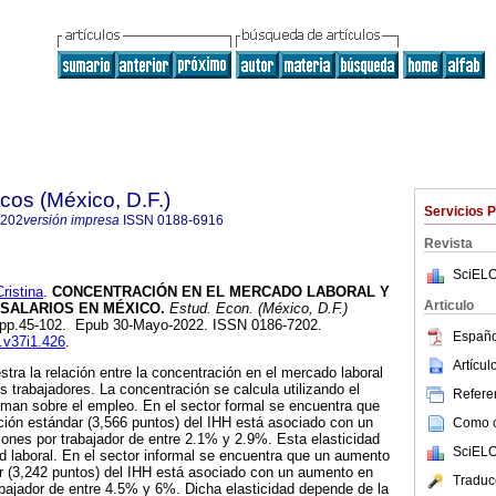
os (México, D.F.)
Servicios 
7202
versión impresa
ISSN
0188-6916
Revista
SciELO
istina
.
CONCENTRACIÓN EN EL MERCADO LABORAL Y
Articulo
 SALARIOS EN MÉXICO.
Estud. Econ. (México, D.F.)
.1, pp.45-102. Epub 30-Mayo-2022. ISSN 0186-7202.
Españo
e.v37i1.426
.
Artícu
tra la relación entre la concentración en el mercado laboral
s trabajadores. La concentración se calcula utilizando el
Referen
hman sobre el empleo. En el sector formal se encuentra que
ión estándar (3,566 puntos) del IHH está asociado con un
Como ci
ones por trabajador de entre 2.1% y 2.9%. Esta elasticidad
SciELO
d laboral. En el sector informal se encuentra que un aumento
r (3,242 puntos) del IHH está asociado con un aumento en
Traduc
bajador de entre 4.5% y 6%. Dicha elasticidad depende de la