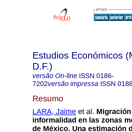
Estudios Económicos (
D.F.)
versão On-line
ISSN
0186-
7202
versão impressa
ISSN
018
Resumo
LARA, Jaime
et al.
Migración 
informalidad en las zonas m
de México. Una estimación d