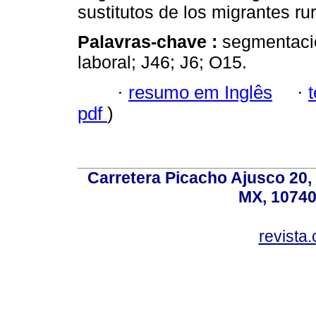
sustitutos de los migrantes rur
Palavras-chave :
segmentació
laboral; J46; J6; O15.
·
resumo em Inglês
·
pdf
)
Carretera Picacho Ajusco 20,
MX, 10740
revist