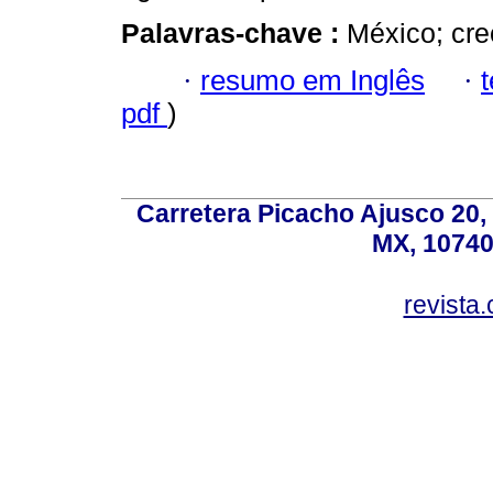
Palavras-chave :
México; cr
·
resumo em Inglês
·
pdf
)
Carretera Picacho Ajusco 20,
MX, 10740
revist