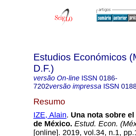
Estudios Económicos (
D.F.)
versão On-line
ISSN
0186-
7202
versão impressa
ISSN
018
Resumo
IZE, Alain
.
Una nota sobre el
de México.
Estud. Econ. (Méxi
[online]. 2019, vol.34, n.1, p