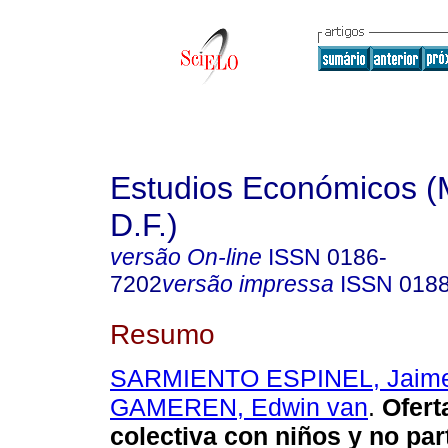
Estudios Económicos (
D.F.)
versão On-line
ISSN
0186-
7202
versão impressa
ISSN
018
Resumo
SARMIENTO ESPINEL, Jaime
GAMEREN, Edwin van
.
Oferta
colectiva con niños y no par