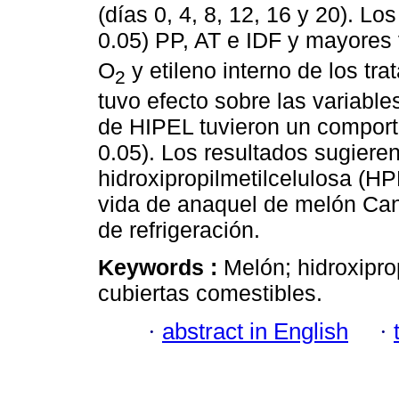
(días 0, 4, 8, 12, 16 y 20). L
0.05) PP, AT e IDF y mayores 
O
y etileno interno de los tr
2
tuvo efecto sobre las variabl
de HIPEL tuvieron un comport
0.05). Los resultados sugieren
hidroxipropilmetilcelulosa (
vida de anaquel de melón Ca
de refrigeración.
Keywords :
Melón; hidroxipro
cubiertas comestibles.
·
abstract in English
·