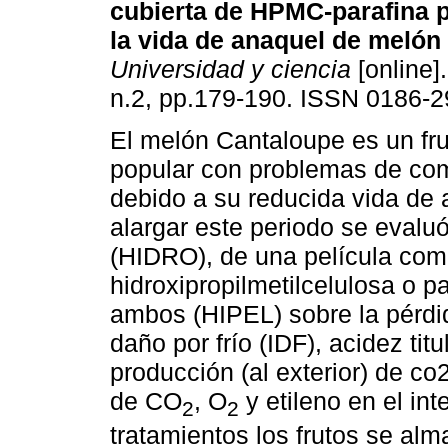
cubierta de HPMC-parafina 
la vida de anaquel de melón
Universidad y ciencia
[online]
n.2, pp.179-190. ISSN 0186-2
El melón Cantaloupe es un fr
popular con problemas de com
debido a su reducida vida de 
alargar este periodo se evaluó
(HIDRO), de una película com
hidroxipropilmetilcelulosa o p
ambos (HIPEL) sobre la pérdid
daño por frío (IDF), acidez tit
producción (al exterior) de co
de CO
, O
y etileno en el int
2
2
tratamientos los frutos se alm