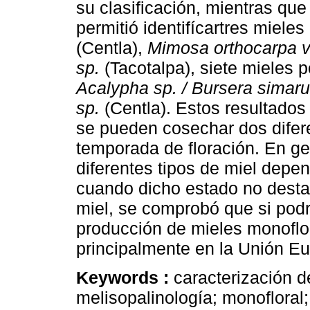
su clasificación, mientras que
permitió identifícartres miele
(Centla),
Mimosa orthocarpa va
sp.
(Tacotalpa), siete mieles po
Acalypha sp. / Bursera simar
sp.
(Centla). Estos resultado
se pueden cosechar dos difere
temporada de floración. En g
diferentes tipos de miel depe
cuando dicho estado no dest
miel, se comprobó que si podr
producción de mieles monoflo
principalmente en la Unión E
Keywords :
caracterización d
melisopalinología; monofloral; b