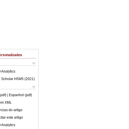
ersonalizados
 Analytics
 Scholar H5M5 (
2021
)
(pdf)
| Espanhol (pdf)
 em XML
cias do artigo
tar este artigo
 Analytics