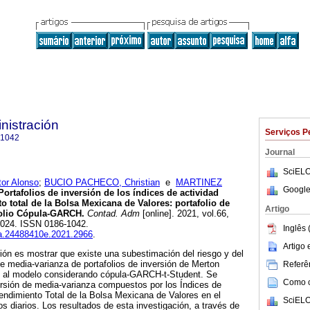
nistración
Serviços P
-1042
Journal
SciELO
r Alonso
;
BUCIO PACHECO, Christian
e
MARTINEZ
Google
ortafolios de inversión de los índices de actividad
 total de la Bolsa Mexicana de Valores: portafolio de
Artigo
folio Cópula-GARCH.
Contad. Adm
[online]. 2021, vol.66,
2024. ISSN 0186-1042.
Inglês 
fca.24488410e.2021.2966
.
Artigo
ción es mostrar que existe una subestimación del riesgo y del
e media-varianza de portafolios de inversión de Merton
Referên
n al modelo considerando cópula-GARCH-t-Student. Se
Como ci
ersión de media-varianza compuestos por los Índices de
ndimiento Total de la Bolsa Mexicana de Valores en el
SciELO
s diarios. Los resultados de esta investigación, a través de