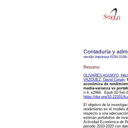
Contaduría y admi
versão impressa
ISSN
0186
Resumo
OLIVARES AGUAYO, Hécto
VAZQUEZ, David Conaly
.
P
económica de rendimiento
media-varianza vs porta
n.4, e2966. Epub 02-Set-
https://doi.org/10.22201/
El objetivo de la investiga
rendimiento en el modelo d
respecto a una adecuació
estiman portafolios de inv
Actividad Económica de Re
periodo 2010-2020 con dato