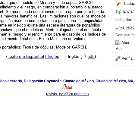
stran que el modelo de Merton y el de cópula-GARCH-
Traduç
dimiento y el riesgo, en comparación al portafolio ajustado
Enviar 
. Se recomienda que el inversionista opte por este tipo de
ga mayores beneficios. Las limitaciones son que los modelos
Indicadore
tigación asumen comportamiento gaussiano. La originalidad
ente en México existe una escasa literatura de portafolios
Links rela
cluye que el modelo de Merton al igual que el de cópula-
n el riesgo y el rendimiento para el caso de los Índices de
Compartilh
ndimiento Total de la Bolsa Mexicana de Valores.
Mais
e portafolios; Teoría de cópulas; Modelos GARCH.
Mais
·
texto em Espanhol
|
Inglês
·
Inglês (
pdf
) |
Permali
d Universitaria, Delegación Coyoacán, Ciudad de México, Ciudad de México, MX,
revista_cya@fca.unam.mx