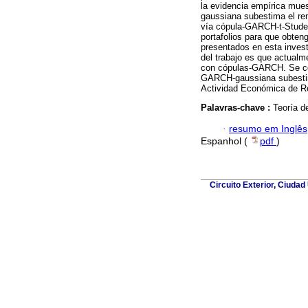
la evidencia empírica mue
gaussiana subestima el ren
vía cópula-GARCH-t-Student
portafolios para que obten
presentados en esta inves
del trabajo es que actualm
con cópulas-GARCH. Se con
GARCH-gaussiana subestima
Actividad Económica de Re
Palavras-chave :
Teoría d
·
resumo em Inglês
Espanhol (
pdf
)
Circuito Exterior, Ciuda