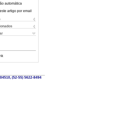
ão automática
este artigo por email
s
cionados
ar
nk
 04510, (52-55) 5622-8494