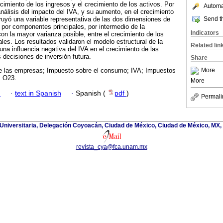
cimiento de los ingresos y el crecimiento de los activos. Por
Automat
análisis del impacto del IVA, y su aumento, en el crecimiento
Send th
uyó una variable representativa de las dos dimensiones de
s por componentes principales, por intermedio de la
Indicators
on la mayor varianza posible, entre el crecimiento de los
ales. Los resultados validaron el modelo estructural de la
Related lin
una influencia negativa del IVA en el crecimiento de las
 decisiones de inversión futura.
Share
More
e las empresas; Impuesto sobre el consumo; IVA; Impuestos
; O23.
More
h
·
text in Spanish
·
Spanish (
pdf
)
Permali
d Universitaria, Delegación Coyoacán, Ciudad de México, Ciudad de México, MX,
revista_cya@fca.unam.mx