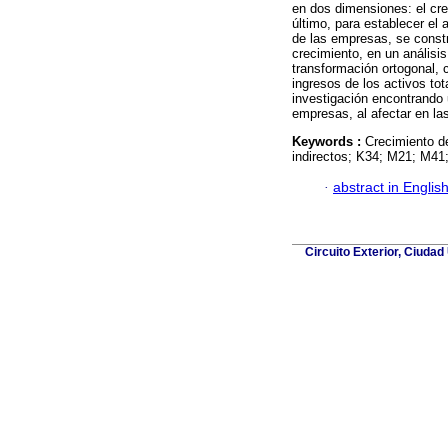
en dos dimensiones: el cre
último, para establecer el 
de las empresas, se constr
crecimiento, en un análisi
transformación ortogonal, c
ingresos de los activos tot
investigación encontrando 
empresas, al afectar en las
Keywords :
Crecimiento d
indirectos; K34; M21; M41
·
abstract in Englis
Circuito Exterior, Ciuda