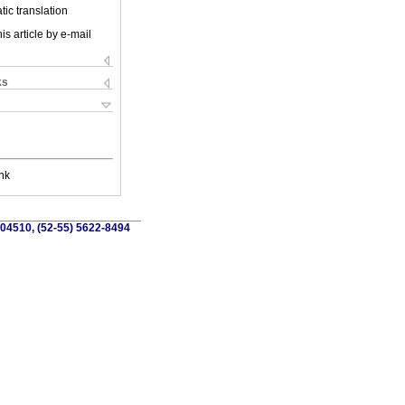
ic translation
is article by e-mail
ks
nk
 04510, (52-55) 5622-8494