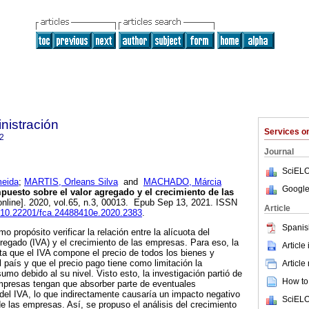
nistración
Services 
2
Journal
SciELO
meida
;
MARTIS, Orleans Silva
and
MACHADO, Márcia
Google
puesto sobre el valor agregado y el crecimiento de las
online]. 2020, vol.65, n.3, 00013. Epub Sep 13, 2021. ISSN
Article
rg/10.22201/fca.24488410e.2020.2383
.
Spanis
o propósito verificar la relación entre la alícuota del
regado (IVA) y el crecimiento de las empresas. Para eso, la
Article
ta que el IVA compone el precio de todos los bienes y
 país y que el precio pago tiene como limitación la
Article
umo debido al su nivel. Visto esto, la investigación partió de
How to 
empresas tengan que absorber parte de eventuales
 del IVA, lo que indirectamente causaría un impacto negativo
SciELO
de las empresas. Así, se propuso el análisis del crecimiento