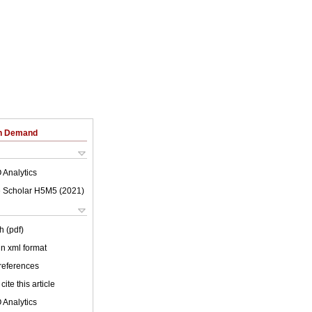
on Demand
 Analytics
 Scholar H5M5 (
2021
)
h (pdf)
 in xml format
 references
cite this article
 Analytics