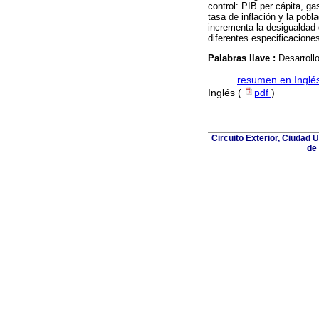
control: PIB per cápita, ga
tasa de inflación y la pobl
incrementa la desigualdad 
diferentes especificacione
Palabras llave :
Desarroll
·
resumen en Inglé
Inglés (
pdf
)
Circuito Exterior, Ciudad
de