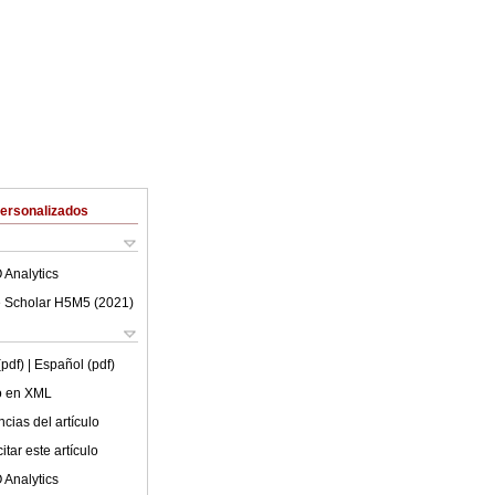
Personalizados
 Analytics
 Scholar H5M5 (
2021
)
(pdf)
| Español (pdf)
lo en XML
cias del artículo
tar este artículo
 Analytics