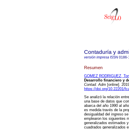
Contaduría y admi
versión impresa
ISSN
0186-
Resumen
GOMEZ RODRIGUEZ, To
Desarrollo financiero y d
Contad. Adm
[online]. 20
https://doi.org/10.22201/
Se analizó la relación entr
una base de datos que com
abarca del año 1990 al año 
es medida través de la prop
desigualdad del ingreso se 
emplearon los siguientes 
generalizados estimados 
cuadrados generalizados es