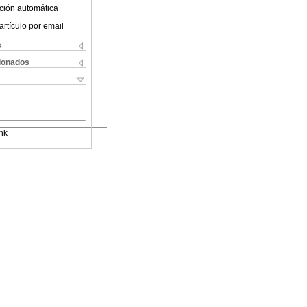
ción automática
artículo por email
s
cionados
nk