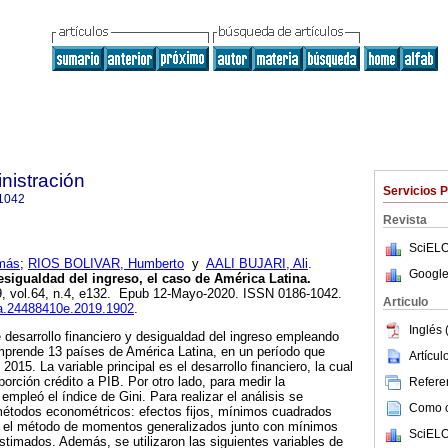
nistración
Servicios 
1042
Revista
SciELO
más
;
RIOS BOLIVAR, Humberto
y
AALI BUJARI, Ali
.
Google
esigualdad del ingreso, el caso de América Latina.
19, vol.64, n.4, e132. Epub 12-Mayo-2020. ISSN 0186-1042.
Articulo
fca.24488410e.2019.1902
.
Inglés 
e desarrollo financiero y desigualdad del ingreso empleando
prende 13 países de América Latina, en un período que
Artícu
2015. La variable principal es el desarrollo financiero, la cual
orción crédito a PIB. Por otro lado, para medir la
Referen
empleó el índice de Gini. Para realizar el análisis se
Como ci
métodos econométricos: efectos fijos, mínimos cuadrados
y el método de momentos generalizados junto con mínimos
SciELO
timados. Además, se utilizaron las siguientes variables de