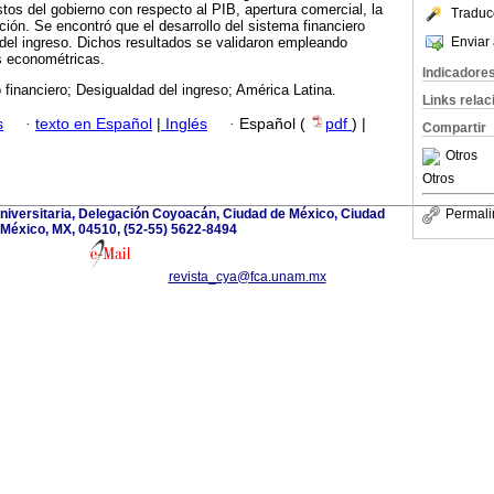
stos del gobierno con respecto al PIB, apertura comercial, la
Traduc
ación. Se encontró que el desarrollo del sistema financiero
Enviar 
del ingreso. Dichos resultados se validaron empleando
s econométricas.
Indicadore
o financiero; Desigualdad del ingreso; América Latina.
Links rela
s
·
texto en Español
|
Inglés
·
Español (
pdf
) |
Compartir
Otros
Otros
 Universitaria, Delegación Coyoacán, Ciudad de México, Ciudad
Permali
 México, MX, 04510, (52-55) 5622-8494
revista_cya@fca.unam.mx