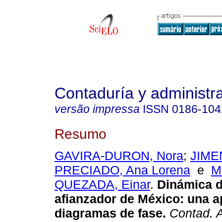
Contaduría y administr
versão impressa
ISSN
0186-104
Resumo
GAVIRA-DURON, Nora
;
JIME
PRECIADO, Ana Lorena
e
M
QUEZADA, Einar
.
Dinámica d
afianzador de México: una a
diagramas de fase.
Contad. 