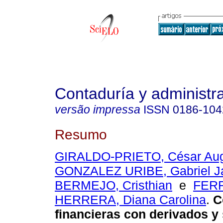
Contaduría y administr
versão impressa
ISSN
0186-104
Resumo
GIRALDO-PRIETO, César Au
GONZALEZ URIBE, Gabriel J
BERMEJO, Cristhian
e
FER
HERRERA, Diana Carolina
.
C
financieras con derivados y 