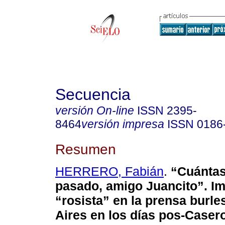
Secuencia
versión On-line
ISSN
2395-
8464
versión impresa
ISSN
0186
Resumen
HERRERO, Fabián
.
“Cuántas
pasado, amigo Juancito”. Im
“rosista” en la prensa burl
Aires en los días pos-Caser