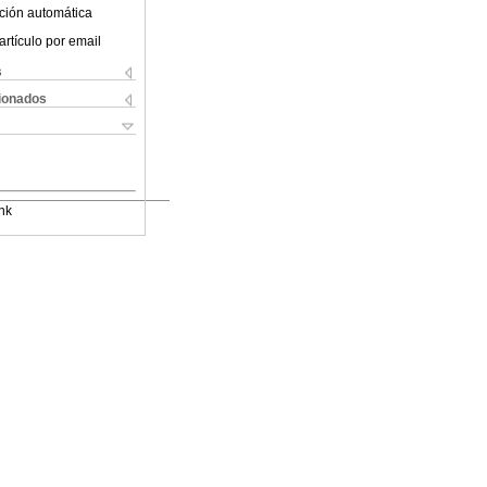
ción automática
artículo por email
s
cionados
nk