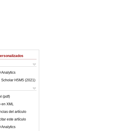
Personalizados
 Analytics
 Scholar H5M5 (
2021
)
l (pdf)
lo en XML
cias del artículo
tar este artículo
 Analytics