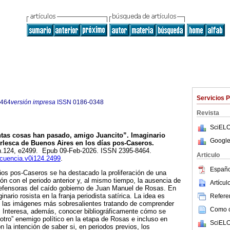
Servicios 
8464
versión impresa
ISSN
0186-0348
Revista
SciELO
as cosas han pasado, amigo Juancito”. Imaginario
Google
urlesca de Buenos Aires en los días pos-Caseros.
 n.124, e2499. Epub 09-Feb-2026. ISSN 2395-8464.
Articulo
ecuencia.v0i124.2499
.
Españo
os pos-Caseros se ha destacado la proliferación de una
ón con el periodo anterior y, al mismo tiempo, la ausencia de
Artícu
defensoras del caído gobierno de Juan Manuel de Rosas. En
nario rosista en la franja periodista satírica. La idea es
Referen
e las imágenes más sobresalientes tratando de comprender
Como ci
. Interesa, además, conocer bibliográficamente cómo se
“otro” enemigo político en la etapa de Rosas e incluso en
SciELO
n la intención de saber si, en periodos previos, los