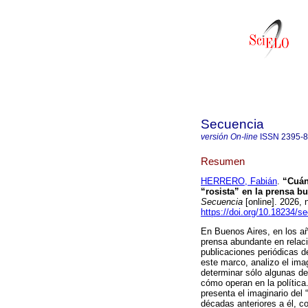
Secuencia
versión On-line
ISSN
2395-
Resumen
HERRERO, Fabián
.
“Cuánt
“rosista” en la prensa b
Secuencia
[online]. 2026,
https://doi.org/10.18234/s
En Buenos Aires, en los añ
prensa abundante en relaci
publicaciones periódicas 
este marco, analizo el imagi
determinar sólo algunas d
cómo operan en la política
presenta el imaginario del 
décadas anteriores a él, co