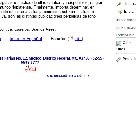
lgunas o muchas de ellas estaban ya disponibles, en gran
Traduc
 mundo rioplatense. Finalmente, importa determinar, en
Enviar 
ede definirse a la franja periodista satírica. La fuente
iva, son las distintas publicaciones periódicas de tono
Indicadore
Links rela
política; Caseros; Buenos Aires.
Compartir
s
·
texto en Español
·
Español (
pdf
)
Otros
Otros
z Farías No. 12, México, Distrito Federal, MX, 03730, (52-55)
Permali
5598-3777
secuencia@mora.edu.mx