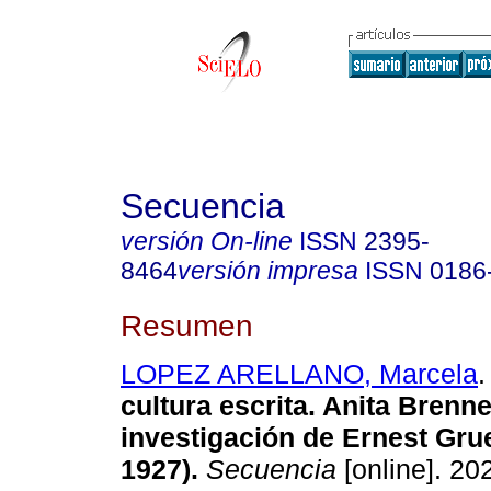
Secuencia
versión On-line
ISSN
2395-
8464
versión impresa
ISSN
0186
Resumen
LOPEZ ARELLANO, Marcela
.
cultura escrita. Anita Brenne
investigación de Ernest Gru
1927).
Secuencia
[online]. 20