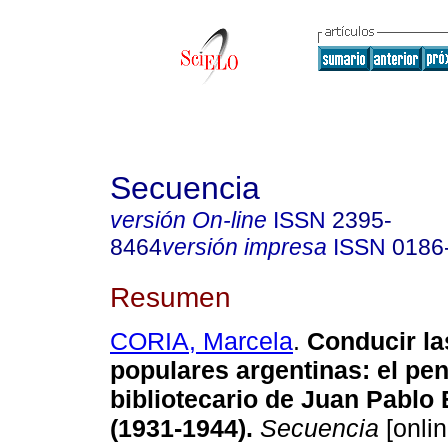
Secuencia
versión On-line
ISSN
2395-
8464
versión impresa
ISSN
0186
Resumen
CORIA, Marcela
.
Conducir las
populares argentinas: el pe
bibliotecario de Juan Pablo
(1931-1944).
Secuencia
[onlin