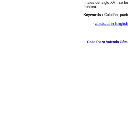
finales del siglo XVI, se 
frontera.
Keywords :
Colotlán; pueb
·
abstract in Englis
Calle Plaza Valentín Góme