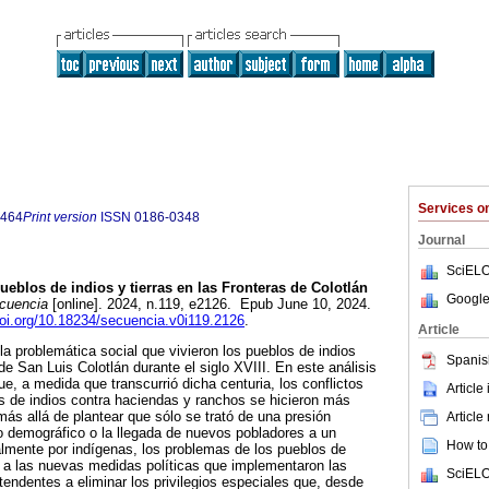
Services 
8464
Print version
ISSN
0186-0348
Journal
SciELO
eblos de indios y tierras en las Fronteras de Colotlán
Google
cuencia
[online]. 2024, n.119, e2126. Epub June 10, 2024.
doi.org/10.18234/secuencia.v0i119.2126
.
Article
la problemática social que vivieron los pueblos de indios
Spanis
e San Luis Colotlán durante el siglo XVIII. En este análisis
e, a medida que transcurrió dicha centuria, los conflictos
Article
los de indios contra haciendas y ranchos se hicieron más
más allá de plantear que sólo se trató de una presión
Article
to demográfico o la llegada de nuevos pobladores a un
How to 
ialmente por indígenas, los problemas de los pueblos de
 a las nuevas medidas políticas que implementaron las
SciELO
endentes a eliminar los privilegios especiales que, desde