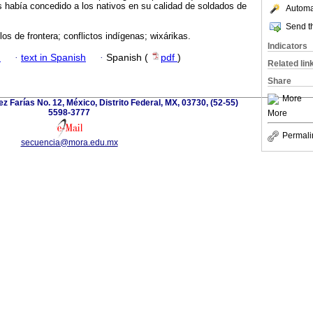
les había concedido a los nativos en su calidad de soldados de
Automat
Send th
los de frontera; conflictos indígenas; wixárikas.
Indicators
h
·
text in Spanish
·
Spanish (
pdf
)
Related lin
Share
More
z Farías No. 12, México, Distrito Federal, MX, 03730, (52-55)
5598-3777
More
Permali
secuencia@mora.edu.mx