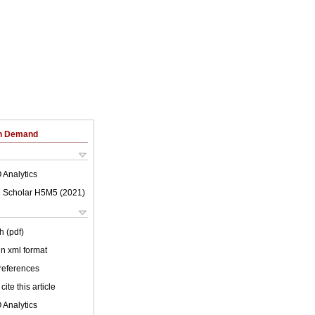
on Demand
 Analytics
 Scholar H5M5 (
2021
)
h (pdf)
 in xml format
 references
cite this article
 Analytics