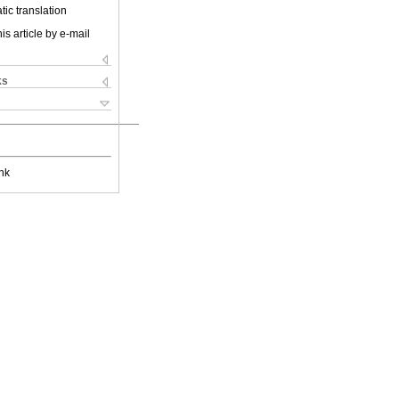
ic translation
is article by e-mail
ks
nk