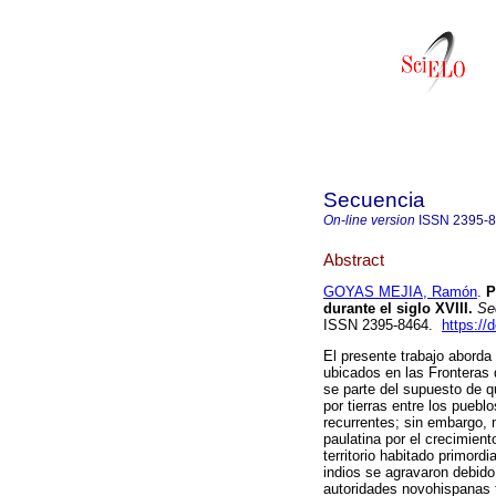
Secuencia
On-line version
ISSN
2395-
Abstract
GOYAS MEJIA, Ramón
.
Pu
durante el siglo XVIII.
Se
ISSN 2395-8464.
https://
El presente trabajo aborda 
ubicados en las Fronteras d
se parte del supuesto de qu
por tierras entre los pueb
recurrentes; sin embargo, 
paulatina por el crecimien
territorio habitado primord
indios se agravaron debido
autoridades novohispanas t