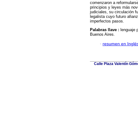
comenzaron a reformularse 
principios y leyes más nov
judiciales, su circulación 
legalista cuyo futuro afia
imperfectos pasos.
Palabras llave :
lenguaje p
Buenos Aires.
·
resumen en Inglé
Calle Plaza Valentín Góme