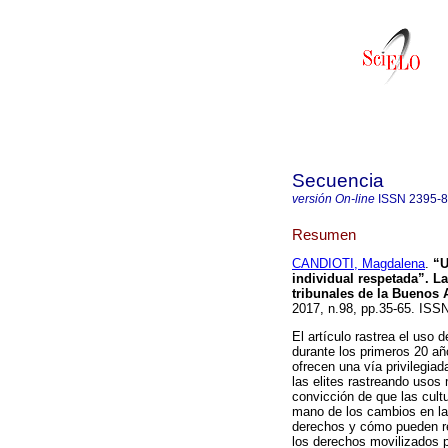
Secuencia
versión On-line
ISSN
2395-
Resumen
CANDIOTI, Magdalena
.
“U
individual respetada”. La
tribunales de la Buenos 
2017, n.98, pp.35-65. IS
El artículo rastrea el uso 
durante los primeros 20 añ
ofrecen una vía privilegiad
las elites rastreando usos
convicción de que las cult
mano de los cambios en la
derechos y cómo pueden re
los derechos movilizados p