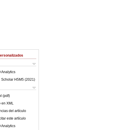
Personalizados
 Analytics
 Scholar H5M5 (
2021
)
l (pdf)
lo en XML
cias del artículo
tar este artículo
 Analytics