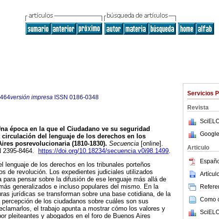
Servicios 
8464
versión impresa
ISSN
0186-0348
Revista
SciELO
na época en la que el Ciudadano ve su seguridad
Google
 circulación del lenguaje de los derechos en los
Aires posrevolucionaria (1810-1830).
Secuencia
[online].
Articulo
SN 2395-8464.
https://doi.org/10.18234/secuencia.v0i98.1499
.
Españo
del lenguaje de los derechos en los tribunales porteños
os de revolución. Los expedientes judiciales utilizados
Artícu
a para pensar sobre la difusión de ese lenguaje más allá de
 más generalizados e incluso populares del mismo. En la
Referen
uras jurídicas se transforman sobre una base cotidiana, de la
Como ci
 percepción de los ciudadanos sobre cuáles son sus
clamarlos, el trabajo apunta a mostrar cómo los valores y
SciELO
or pleiteantes y abogados en el foro de Buenos Aires