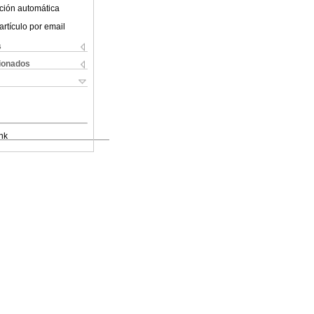
ción automática
artículo por email
s
cionados
nk