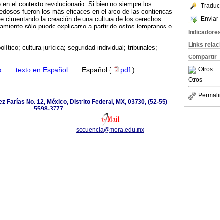
en el contexto revolucionario. Si bien no siempre los
Traduc
edosos fueron los más eficaces en el arco de las contiendas
Enviar 
fue cimentando la creación de una cultura de los derechos
nzamiento sólo puede explicarse a partir de estos tempranos e
Indicadore
Links rela
olítico; cultura jurídica; seguridad individual; tribunales;
Compartir
Otros
s
·
texto en Español
·
Español (
pdf
)
Otros
Permali
z Farías No. 12, México, Distrito Federal, MX, 03730, (52-55)
5598-3777
secuencia@mora.edu.mx