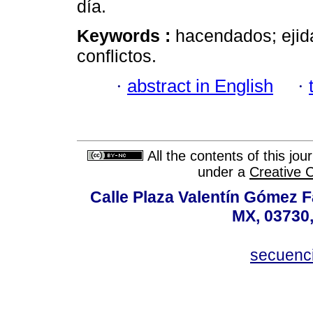
día.
Keywords :
hacendados; ejida
conflictos.
·
abstract in English
·
All the contents of this jo
under a
Creative 
Calle Plaza Valentín Gómez Fa
MX, 03730,
secuenc