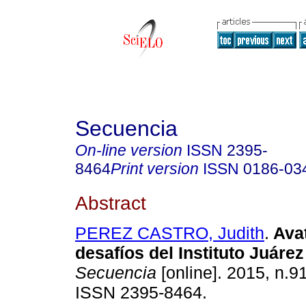
Secuencia
On-line version
ISSN
2395-
8464
Print version
ISSN
0186-03
Abstract
PEREZ CASTRO, Judith
.
Ava
desafíos del Instituto Juáre
Secuencia
[online]. 2015, n.9
ISSN 2395-8464.