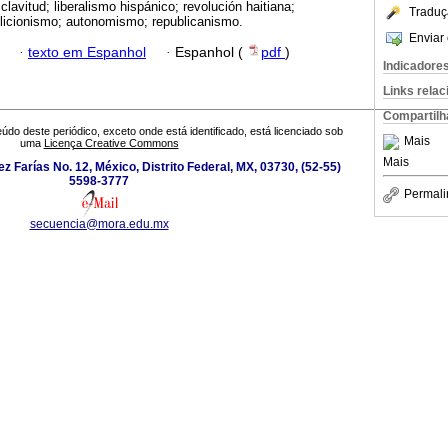
clavitud; liberalismo hispánico; revolución haitiana;
Traduç
olicionismo; autonomismo; republicanismo.
Enviar 
·
texto em Espanhol
·
Espanhol (
pdf
)
Indicadore
Links rela
Compartilh
údo deste periódico, exceto onde está identificado, está licenciado sob
Mais
uma
Licença Creative Commons
Mais
z Farías No. 12, México, Distrito Federal, MX, 03730, (52-55)
5598-3777
Permali
secuencia@mora.edu.mx