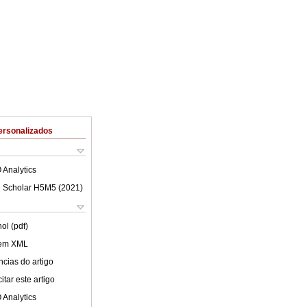
ersonalizados
 Analytics
 Scholar H5M5 (
2021
)
ol (pdf)
 em XML
cias do artigo
tar este artigo
 Analytics