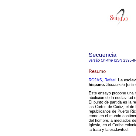
Secuencia
versão On-line
ISSN
2395-8
Resumo
ROJAS, Rafael
.
La esclav
hispano
.
Secuencia
[onlin
Este ensayo propone una r
abolición de la esclavitud 
El punto de partida es la r
las Cortes de Cádiz; el de
republicanos de Puerto Ri
como en el mundo continen
del hombre, a mediados del
Iglesia, en el Caribe colo
la trata y la esclavitud.