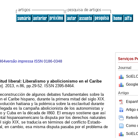
Serviços P
464
versão impressa
ISSN
0186-0348
Journal
SciELO
itud liberal
:
Liberalismo y abolicionismo en el Caribe
Google
e]. 2013, n.86, pp.29-52. ISSN 2395-8464.
Artigo
econstrucción de algunos debates fundamentales sobre la
en el Caribe hispano, durante la primera mitad del siglo XIX.
Espanh
evolución haitiana y la polémica sobre la esclavitud durante
 llegada es la campaña abolicionista de los autonomistas y
Artigo
co y Cuba en la década de I860. El ensayo sostiene que así
tal hispanoamericano la disputa por los derechos naturales
Referên
 siglo XIX, se traducía en términos del conflicto Estado-
Como ci
nial, en cambio, esa misma disputa pasaba por el problema de
SciELO