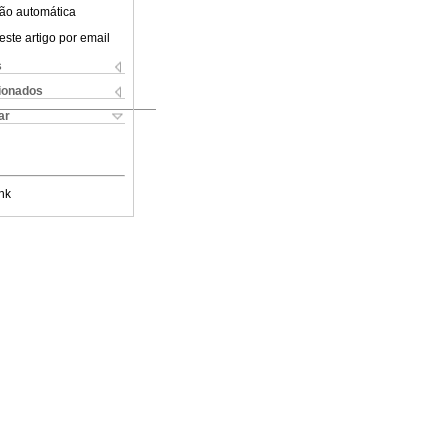
ão automática
este artigo por email
s
cionados
ar
nk