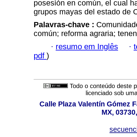
posesión en común, el cual ha
grupos mayas del estado de
Palavras-chave :
Comunidade
común; reforma agraria; tenenc
·
resumo em Inglês
·
pdf
)
Todo o conteúdo deste pe
licenciado sob um
Calle Plaza Valentín Gómez Fa
MX, 03730,
secuenc