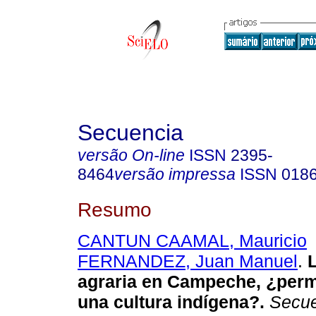
Secuencia
versão On-line
ISSN
2395-
8464
versão impressa
ISSN
018
Resumo
CANTUN CAAMAL, Mauricio
FERNANDEZ, Juan Manuel
.
agraria en Campeche, ¿per
una cultura indí­gena?
.
Secue