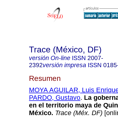
Trace (México, DF)
versión On-line
ISSN
2007-
2392
versión impresa
ISSN
0185
Resumen
MOYA AGUILAR, Luis Enriqu
PARDO, Gustavo
.
La goberna
en el territorio maya de Qui
México.
Trace (Méx. DF)
[onli