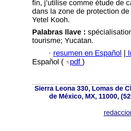
fin, j’utilise comme étude d
dans la zone de protection de 
Yetel Kooh.
Palabras llave :
spécialisatio
tourisme; Yucatan.
·
resumen en Español
|
I
Español (
pdf
)
Sierra Leona 330, Lomas de C
de México, MX, 11000, (52
redacci