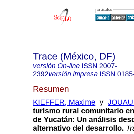
Trace (México, DF)
versión On-line
ISSN
2007-
2392
versión impresa
ISSN
0185
Resumen
KIEFFER, Maxime
y
JOUAUL
turismo rural comunitario en
de Yucatán: Un análisis des
alternativo del desarrollo.
Tr