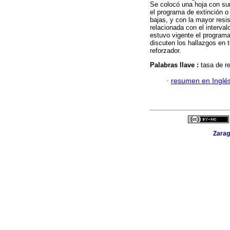
Se colocó una hoja con sum
el programa de extinción o
bajas, y con la mayor resi
relacionada con el interva
estuvo vigente el program
discuten los hallazgos en 
reforzador.
Palabras llave :
tasa de r
·
resumen en Inglé
Zarag