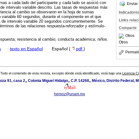
as a cada lado del participante y cada lado se asoció con
Enviar 
 de intervalo variable descrito. Las tasas de respuestas más
stencia al cambio se observaron en la hoja de sumas
Indicadore
lo variable 60 segundos, durante el componente en el que
Links rela
a de intervalo variable 20 segundos concurrentemente. Se
términos de las relaciones respuesta-reforzador y estímulo-
Compartir
Otros
espuesta; resistencia al cambio; conducta académica; niños.
Otros
s
·
texto en Español
·
Español (
pdf
)
Permali
Todo el contenido de esta revista, excepto dónde está identificado, está bajo una
Licencia 
oza 91, casa 2,, Colonia Miguel Hidalgo,, C.P. 14268,, México, Distrito Federal, M
herpoz@unam.mx