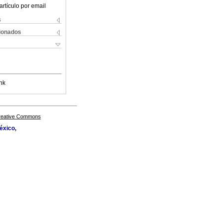
artículo por email
s
cionados
nk
Creative Commons
éxico,