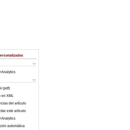
Personalizados
 Analytics
l (pdf)
lo en XML
cias del artículo
tar este artículo
 Analytics
ción automática