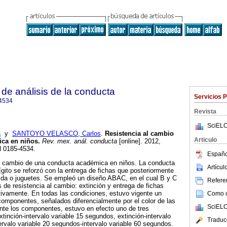
de análisis de la conducta
Servicios 
4534
Revista
SciELO
a
y
SANTOYO VELASCO, Carlos
.
Resistencia al cambio
Articulo
ica en niños
.
Rev. mex. anál. conducta
[online]. 2012,
N 0185-4534.
Españo
 al cambio de una conducta académica en niños. La conducta
Artícu
gito se reforzó con la entrega de fichas que posteriormente
ida o juguetes. Se empleó un diseño ABAC, en el cual B y C
Referen
 de resistencia al cambio: extinción y entrega de fichas
tivamente. En todas las condiciones, estuvo vigente un
Como ci
componentes, señalados diferencialmente por el color de las
SciELO
nte los componentes, estuvo en efecto uno de tres
tinción-intervalo variable 15 segundos, extinción-intervalo
Traduc
ervalo variable 20 segundos-intervalo variable 60 segundos.