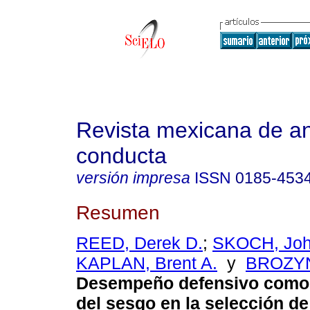
Revista mexicana de aná
conducta
versión impresa
ISSN
0185-453
Resumen
REED, Derek D.
;
SKOCH, Joh
KAPLAN, Brent A.
y
BROZYN
Desempeño defensivo como
del sesgo en la selección de