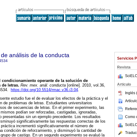
de análisis de la conducta
Servicios 
4534
Revista
SciELO
l condicionamiento operante de la solución de
Articulo
 de letras
.
Rev. mex. anál. conducta
[online]. 2010, vol.36,
-4534.
https://doi.org/10.5514/rmac.v36.i3.04
.
Inglés 
esente estudio fue el de evaluar los efectos de la práctica y el
Artícu
ón de problemas de letras. Estudiantes universitarios
sos de secuencias de letras. En el primer experimento, las
Referen
 mismos podían ser reforzadas, castigadas, ignoradas,
o presentadas sin un ejemplo precedente. Los resultados
Como ci
isminuyó significativamente las respuestas correctas de los
SciELO
a práctica incrementó significativamente el número de
a condición de reforzamiento, y disminuyó la cantidad de
Traduc
 grupo de castigo. En un segundo experimento se evaluó la