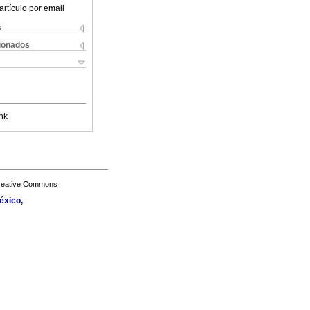
artículo por email
s
cionados
nk
Creative Commons
éxico,