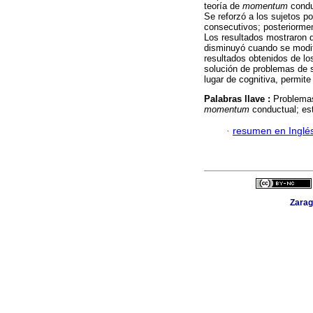
teoría de
momentum
condu
Se reforzó a los sujetos p
consecutivos; posteriormen
Los resultados mostraron q
disminuyó cuando se modif
resultados obtenidos de l
solución de problemas de 
lugar de cognitiva, permit
Palabras llave :
Problemas
momentum
conductual; est
·
resumen en Inglé
Zarag