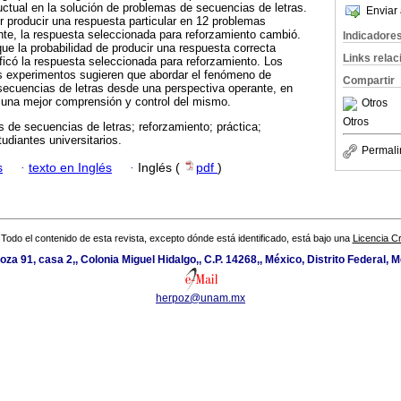
ctual en la solución de problemas de secuencias de letras.
Enviar 
or producir una respuesta particular en 12 problemas
te, la respuesta seleccionada para reforzamiento cambió.
Indicadore
ue la probabilidad de producir una respuesta correcta
Links rela
icó la respuesta seleccionada para reforzamiento. Los
os experimentos sugieren que abordar el fenómeno de
Compartir
secuencias de letras desde una perspectiva operante, en
e una mejor comprensión y control del mismo.
Otros
Otros
 de secuencias de letras; reforzamiento; práctica;
udiantes universitarios.
Permali
s
·
texto en Inglés
·
Inglés (
pdf
)
Todo el contenido de esta revista, excepto dónde está identificado, está bajo una
Licencia 
oza 91, casa 2,, Colonia Miguel Hidalgo,, C.P. 14268,, México, Distrito Federal, M
herpoz@unam.mx