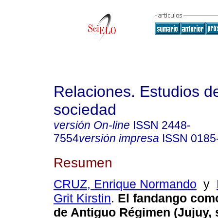
Relaciones. Estudios de
sociedad
versión On-line
ISSN
2448-
7554
versión impresa
ISSN
0185
Resumen
CRUZ, Enrique Normando
y
Grit Kirstin
.
El fandango com
de Antiguo Régimen (Jujuy, s