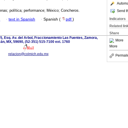
Automat
genas; política; performance; México; Concheros.
Send th
Indicators
h
·
text in Spanish
·
Spanish (
pdf
)
Related lin
Share
5, Esq. Av. del Arbol, Fraccionamiento Las Fuentes, Zamora,
More
án, MX, 59690, (52-351) 515-7100 ext. 1760
More
relacion@colmich.edu.mx
Permali