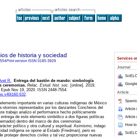
ios de historia y sociedad
Services 
7554
Print version
ISSN
0185-3929
Journal
SciELO
vet R.
.
Entrega del bastón de mando: simbología
Google
os ceremonias.
Relac. Estud. hist. soc.
[online]. 2019,
3. Epub Nov 19, 2020. ISSN 2448-7554.
Article
ehs.v40i160.632
.
Spanis
elemento importante en varias culturas indígenas de México
s-otomíes representados por los danzantes Concheros del
Article
te trabajo analizo el performance hecho políticamente
a entrega de este elemento simbólico a dos figuras políticas
Article
obernador) dentro del marco de dos ceremonias
How to 
cter político y otra cultural y espiritual. Asimismo, indago
tidad indígena se opone al Estado (Friedman), pero es
SciELO
e proteger derechos civiles y tal vez proporcionar nuevas