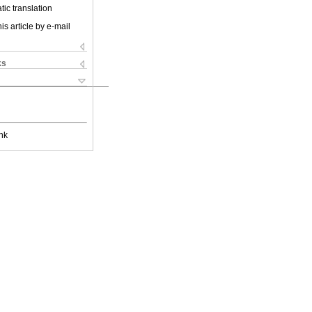
ic translation
is article by e-mail
ks
nk