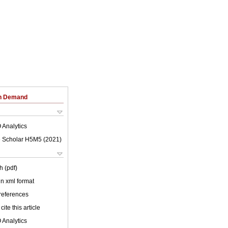
on Demand
 Analytics
 Scholar H5M5 (
2021
)
h (pdf)
 in xml format
 references
cite this article
 Analytics