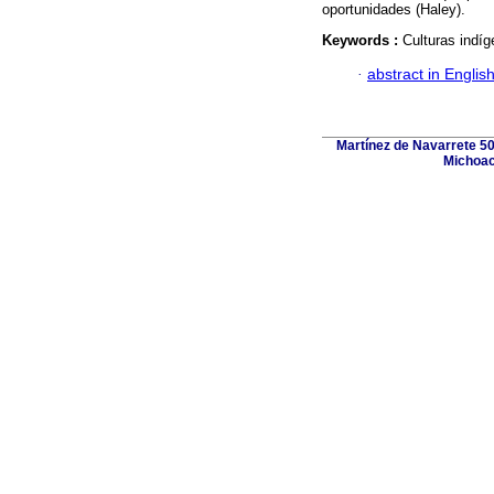
oportunidades (Haley).
Keywords :
Culturas indí
·
abstract in Englis
Martínez de Navarrete 50
Michoac