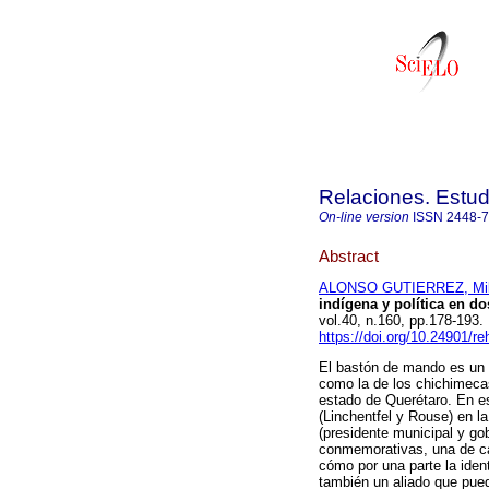
Relaciones. Estud
On-line version
ISSN
2448-
Abstract
ALONSO GUTIERREZ, Mil
indígena y política en d
vol.40, n.160, pp.178-19
https://doi.org/10.24901/r
El bastón de mando es un 
como la de los chichimeca
estado de Querétaro. En es
(Linchentfel y Rouse) en l
(presidente municipal y g
conmemorativas, una de cará
cómo por una parte la iden
también un aliado que pued