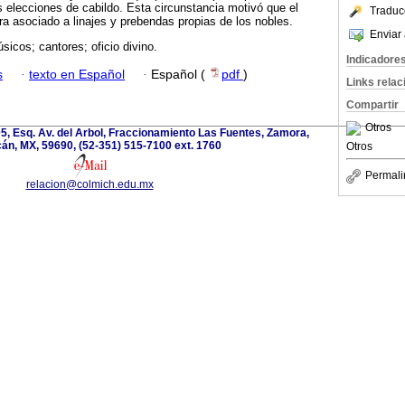
as elecciones de cabildo. Esta circunstancia motivó que el
Traduc
era asociado a linajes y prebendas propias de los nobles.
Enviar 
sicos; cantores; oficio divino.
Indicadore
s
·
texto en Español
·
Español (
pdf
)
Links rela
Compartir
Otros
5, Esq. Av. del Arbol, Fraccionamiento Las Fuentes, Zamora,
án, MX, 59690, (52-351) 515-7100 ext. 1760
Otros
Permali
relacion@colmich.edu.mx