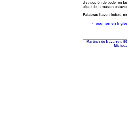
distribución de poder en l
oficio de la música estuvi
Palabras llave :
Indios; mú
·
resumen en Inglé
Martínez de Navarrete 50
Michoac