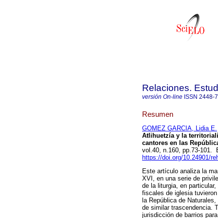
Relaciones. Estud
versión On-line
ISSN
2448-
Resumen
GOMEZ GARCIA, Lidia E.
Atlihuetzía y la territori
cantores en las Repúblic
vol.40, n.160, pp.73-101
https://doi.org/10.24901/r
Este artículo analiza la ma
XVI, en una serie de privi
de la liturgia, en particul
fiscales de iglesia tuviero
la República de Naturales,
de similar trascendencia. T
jurisdicción de barrios par