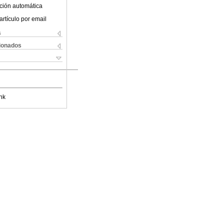
ción automática
artículo por email
s
cionados
nk