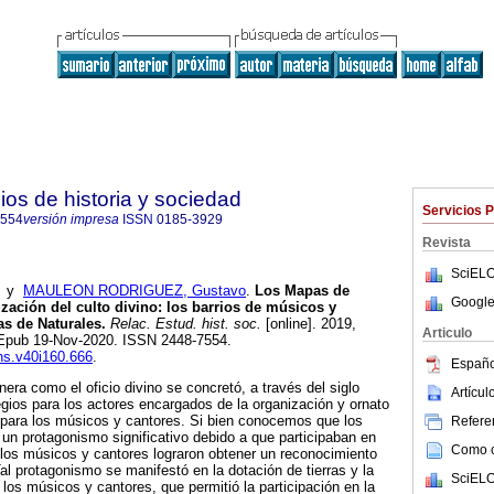
ios de historia y sociedad
Servicios 
7554
versión impresa
ISSN
0185-3929
Revista
SciELO
y
MAULEON RODRIGUEZ, Gustavo
.
Los Mapas de
Google
alización del culto divino: los barrios de músicos y
as de Naturales.
Relac. Estud. hist. soc.
[online]. 2019,
Articulo
. Epub 19-Nov-2020. ISSN 2448-7554.
ehs.v40i160.666
.
Españo
nera como el oficio divino se concretó, a través del siglo
Artícu
legios para los actores encargados de la organización y ornato
ar, para los músicos y cantores. Si bien conocemos que los
Referen
n un protagonismo significativo debido a que participaban en
Como ci
 los músicos y cantores lograron obtener un reconocimiento
al protagonismo se manifestó en la dotación de tierras y la
SciELO
a los músicos y cantores, que permitió la participación en la