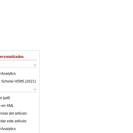
Personalizados
 Analytics
 Scholar H5M5 (
2021
)
l (pdf)
lo en XML
cias del artículo
tar este artículo
 Analytics