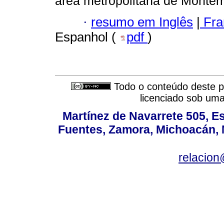
área metropolitana de Monterr
·
resumo em Inglês
|
Fra
Espanhol (
pdf
)
Todo o conteúdo deste pe
licenciado sob um
Martínez de Navarrete 505, Es
Fuentes, Zamora, Michoacán, M
relacio