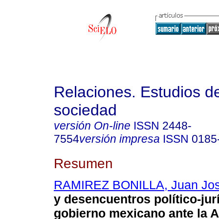
Relaciones. Estudios de
sociedad
versión On-line
ISSN
2448-
7554
versión impresa
ISSN
0185
Resumen
RAMIREZ BONILLA, Juan Jo
y desencuentros político-jur
gobierno mexicano ante la 