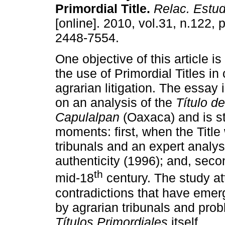
Primordial Title
.
Relac. Estud.
[online]. 2010, vol.31, n.122,
2448-7554.
One objective of this article is
the use of Primordial Titles i
agrarian litigation. The essay
on an analysis of the
Título d
Capulalpan
(Oaxaca) and is s
moments: first, when the Title
tribunals and an expert analys
authenticity (1996); and, secon
th
mid-18
century. The study att
contradictions that have eme
by agrarian tribunals and probl
Títulos Primordiales
itself.