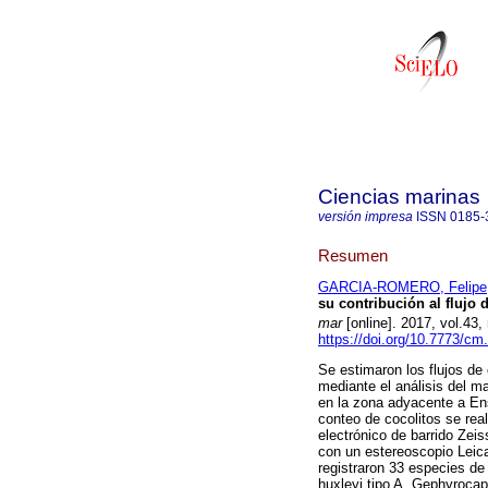
Ciencias marinas
versión impresa
ISSN
0185-
Resumen
GARCIA-ROMERO, Felipe
su contribución al flujo
mar
[online]. 2017, vol.43
https://doi.org/10.7773/cm
Se estimaron los flujos de 
mediante el análisis del m
en la zona adyacente a Ens
conteo de cocolitos se rea
electrónico de barrido Zei
con un estereoscopio Leic
registraron 33 especies de
huxleyi tipo A, Gephyrocap