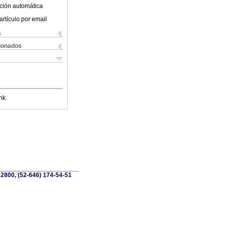
ción automática
artículo por email
s
cionados
nk
22800, (52-646) 174-54-51