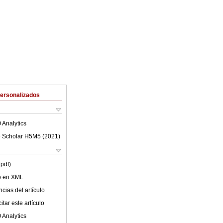
Personalizados
 Analytics
 Scholar H5M5 (
2021
)
(pdf)
lo en XML
cias del artículo
tar este artículo
 Analytics