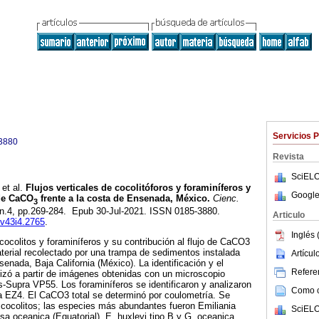
Servicios 
3880
Revista
SciELO
et al.
Flujos verticales de cocolitóforos y foraminíferos y
Google
 de CaCO
frente a la costa de Ensenada, México.
Cienc.
3
, n.4, pp.269-284. Epub 30-Jul-2021. ISSN 0185-3880.
Articulo
.v43i4.2765
.
Inglés 
cocolitos y foraminíferos y su contribución al flujo de CaCO3
aterial recolectado por una trampa de sedimentos instalada
Artícu
enada, Baja California (México). La identificación y el
Referen
lizó a partir de imágenes obtenidas con un microscopio
ss-Supra VP55. Los foraminíferos se identificaron y analizaron
Como ci
a EZ4. El CaCO3 total se determinó por coulometría. Se
 cocolitos; las especies más abundantes fueron Emiliania
SciELO
sa oceanica (Equatorial), E. huxleyi tipo B y G. oceanica