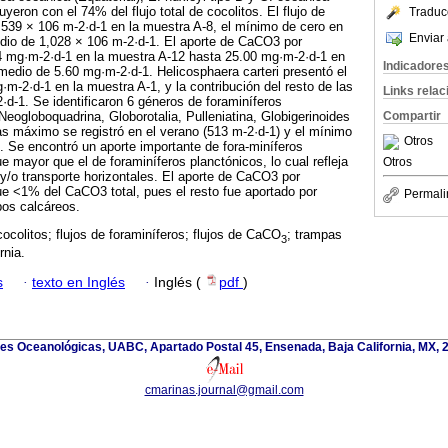
uyeron con el 74% del flujo total de cocolitos. El flujo de
Traduc
,539 × 106 m-2·d-1 en la muestra A-8, el mínimo de cero en
Enviar 
edio de 1,028 × 106 m-2·d-1. El aporte de CaCO3 por
14 mg·m-2·d-1 en la muestra A-12 hasta 25.00 mg·m-2·d-1 en
Indicadore
medio de 5.60 mg·m-2·d-1. Helicosphaera carteri presentó el
m-2·d-1 en la muestra A-1, y la contribución del resto de las
Links rela
d-1. Se identificaron 6 géneros de foraminíferos
Neogloboquadrina, Globorotalia, Pulleniatina, Globigerinoides
Compartir
tas máximo se registró en el verano (513 m-2·d-1) y el mínimo
Otros
). Se encontró un aporte importante de fora-miníferos
e mayor que el de foraminíferos planctónicos, lo cual refleja
Otros
/o transporte horizontales. El aporte de CaCO3 por
fue <1% del CaCO3 total, pues el resto fue aportado por
Permali
pos calcáreos.
cocolitos; flujos de foraminíferos; flujos de CaCO
; trampas
3
rnia.
s
·
texto en Inglés
·
Inglés (
pdf
)
ones Oceanológicas, UABC, Apartado Postal 45, Ensenada, Baja California, MX, 
cmarinas.journal@gmail.com