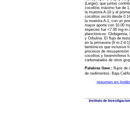
(Larger), que juntas contrib
cocolitos máximo fue de 1
la muestra A-10 y el prom
cocolitos osciló desde 0.
la muestra A-1, con un pro
mayor aporte con 10.00 mg·
especies fue <7.00 mg·m-2·
planctónicos: Globigerina, 
y Orbulina. El flujo de tes
en la primavera (9 m-2·d-1
bentónicos que inclusive fu
procesos de resuspensión y
cocolitos y foraminíferos 
carbonatados de otros gru
Palabras llave :
flujos de 
de sedimentos; Baja Califo
·
resumen en Inglé
Instituto de Investigaci