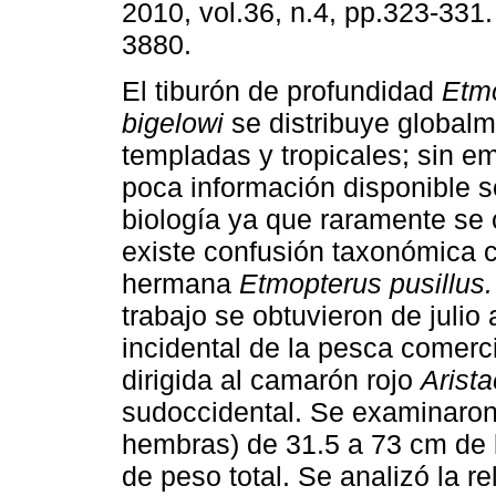
2010, vol.36, n.4, pp.323-331
3880.
El tiburón de profundidad
Etm
bigelowi
se distribuye global
templadas y tropicales; sin e
poca información disponible s
biología ya que raramente se 
existe confusión taxonómica 
hermana
Etmopterus pusillus
trabajo se obtuvieron de juli
incidental de la pesca comerc
dirigida al camarón rojo
Arist
sudoccidental. Se examinaron
hembras) de 31.5 a 73 cm de l
de peso total. Se analizó la r