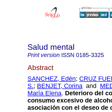
Salud mental
Print version
ISSN
0185-3325
Abstract
SANCHEZ, Edén
;
CRUZ FUEN
S.
;
BENJET, Corina
and
MED
María Elena
.
Deterioro del co
consumo excesivo de alcoho
asociación con el deseo de